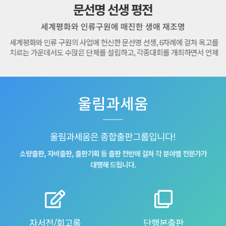
종교에 목매는가?
문선명 선생 평전
행복한 인간 백서
다 함께 누리는
하늘은 
 회복과 미래를 향한 성찰
세계평화와 인류구원에 매진한 생애 재조명
탄생부터 생의 마지막 순간까지 한눈에 보는 ‘인간’ 다
누구나 행복한 세상, 뉴노멀 시대
통일교회
(권오문 지음, 울림과세움 발행)는 절대다수
세계평화와 인류 구원의 사업에 헌신한 문선명 선생, 6차례에 걸쳐 옥고를
《행복한 인간 백서》(권오문 지음, 울림과세움 발행)는 우리 인간
누구나 행복한 세상, 성큼 다가온 인류의 꿈!
《하늘은 결코 손해보지 않는
 왜 길을 잃고, 본연의 모습에서 이탈하게 됐는
치르는 가운데서도 수많은 단체를 설립하고, 각종대회를 개최하면서 언제
가면서 누구나 겪게 되는 인생의 고민과 먼저 해결해야 할 과제들을
가져올 더 나은 미래 탐구!인류의 오랜 꿈인 
년 한국에서 출발한 통일교회
종교의 본질 회복을 위한 방안을 구체적으로
나 화제를 몰고 왔던 선생의 진면목을 재조명한 《문선명 선생 평전》이
주기별로 묶어 정리하고, 행복한 삶을 위한 방안을 체크리스트 형태
언제 이뤄질까? 그리고 성인들이 추구해 온
된 배경과 수난의 과정을 살
성화(별세) 14년 만에 출간됐다.
시했다.
우리는 오늘날 인류가 직면하고 있는 시대 흐
교로 부상할 수 있었는지에
별 현상을 극복하는 데 초점을 맞추고 있다는
울림과세움
울림과세움은 종합출판그룹입니다!
세보기
상세보기
상세보기
상세보기
상
소량출판, 자비출판, 출판기획 등 출판 전반에 걸쳐 각 분야별 전문가가
대행해 드립니다.
자서전/회고록
단행본출판